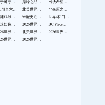
基于可穿戴睡眠数据驱动的运动员训练负荷动态调控模型：面向2026世界杯的多维指标融合与实战效能验证
巅峰之战一触即发
出线希望渺茫”
“三段九六场：世界杯演进史与王者纪”
北美世界杯扩军：1/16决赛如何重塑电视广告投放格局
**毫厘之间：半自动越位系统如何锁定瞬间的“越线”时刻**
非洲双雄逐鹿：塞内加尔与摩洛哥
谁能更近一步？
世界杯“门神对决”：马丁内斯与库尔图瓦
球迷如临赛场”
2026世界杯跨城观赛痛点破解：基于单场票球迷行李流转的智慧化托送方案
BC Place球场：草皮切换黑科技如何应对世界杯考验（美加墨世界杯场馆解析）
2026世界杯扩军名额分配内幕：各大洲足联投票博弈全揭秘
北美世界杯：吉列体育场草皮根系发育水平对球员抓地力失效风险的量化评估
2026世界杯墨西哥球迷广场沸腾
2026世界杯家庭观赛热：旅行与足球的全球新潮流
2026世界杯：梅西再战金靴