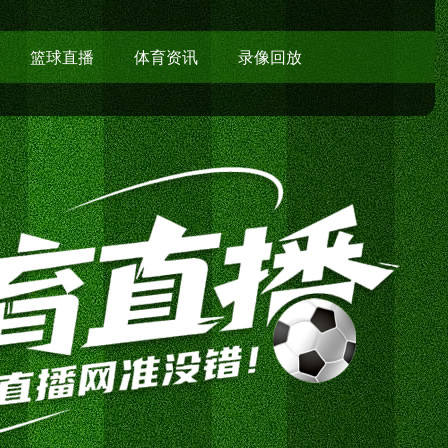
篮球直播
体育资讯
录像回放