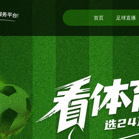
首页
足球直播